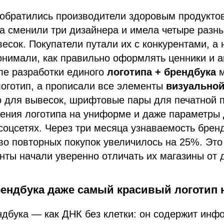
обратились производители здоровым продуктов
да сменили три дизайнера и имела четыре разн
сок. Покупатели путали их с конкурентами, а
онимали, как правильно оформлять ценники и 
ле разработки единого
логотипа + брендбука
м
оготип, а прописали все элементы
визуально
о для вывесок, шрифтовые пары для печатной 
ения логотипа на униформе и даже параметры
соцсетях. Через три месяца узнаваемость брен
во повторных покупок увеличилось на 25%. Эт
енты начали уверенно отличать их магазины от д
рендбука даже самый красивый логотип 
ндбука — как ДНК без клетки: он содержит инф