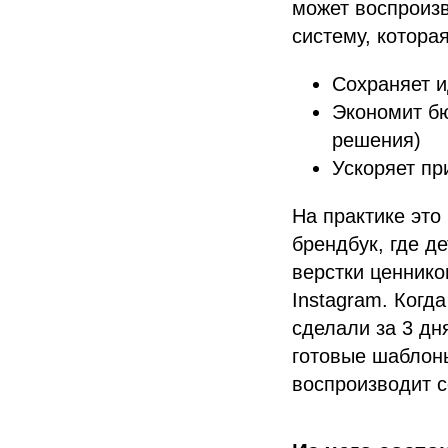
может воспроизв
систему, которая
Сохраняет и
Экономит бю
решения)
Ускоряет п
На практике это
брендбук, где д
верстки ценнико
Instagram. Когд
сделали за 3 дн
готовые шаблоны
воспроизводит 