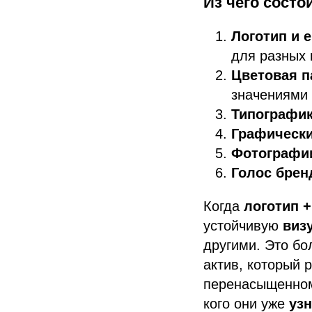
Из чего сост
Логотип и 
для разных 
Цветовая п
значениями
Типографи
Графическ
Фотографи
Голос брен
Когда
логотип +
устойчивую
виз
другими. Это бо
актив, который 
перенасыщенном 
кого они уже
уз