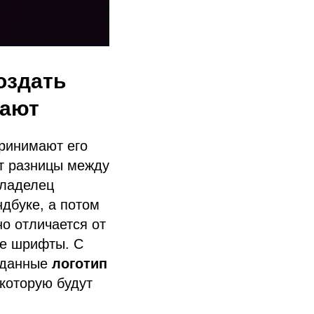
оздать
нают
принимают его
ят разницы между
владелец
ндбуке, а потом
о отличается от
ые шрифты. С
озданные
логотип
 которую будут