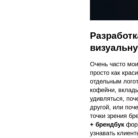
Разработк
визуальну
Очень часто мои
просто как крас
отдельным лого
кофейни, вклады
удивляться, поч
другой, или поч
точки зрения бр
+ брендбук
фор
узнавать клиент