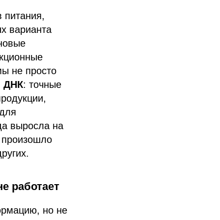
 питания,
ых варианта
 новые
акционные
ы не просто
й ДНК
: точные
продукции,
 для
да выросла на
о произошло
ругих.
не работает
ормацию, но не