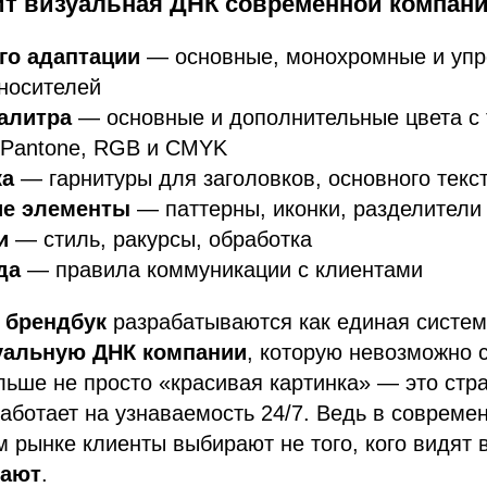
оит визуальная ДНК современной компан
его адаптации
— основные, монохромные и уп
носителей
алитра
— основные и дополнительные цвета с
 Pantone, RGB и CMYK
ка
— гарнитуры для заголовков, основного текст
ие элементы
— паттерны, иконки, разделители
и
— стиль, ракурсы, обработка
да
— правила коммуникации с клиентами
 брендбук
разрабатываются как единая систем
уальную ДНК компании
, которую невозможно с
льше не просто «красивая картинка» — это стр
работает на узнаваемость 24/7. Ведь в совреме
рынке клиенты выбирают не того, кого видят в
нают
.