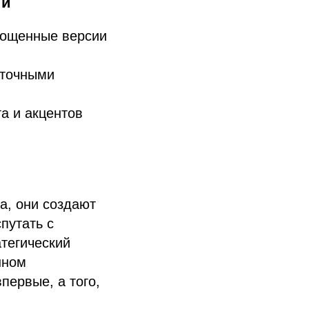
ии
рощенные версии
 точными
а и акцентов
а, они создают
путать с
атегический
нном
первые, а того,