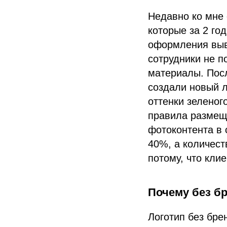
Недавно ко мне 
которые за 2 го
оформления выве
сотрудники не п
материалы. Пос
создали новый л
оттенки зеленог
правила размещ
фотоконтента в 
40%, а количест
потому, что кли
Почему без б
Логотип без бре