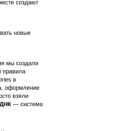
есте создают
ывать новые
ния мы создали
и правила
ries в
ла, оформление
осто взяли
 ДНК
— система