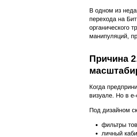
В одном из неда
перехода на Бит
органического т
манипуляций, п
Причина 2
масштаби
Когда предприни
визуале. Но в e
Под дизайном с
фильтры тов
личный каби