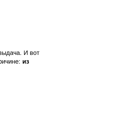
выдача. И вот
ричине:
из