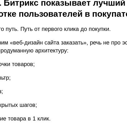
. Битрикс показывает лучший
отке пользователей в покупа
о путь. Путь от первого клика до покупки.
рим «веб-дизайн сайта заказать», речь не про э
 продуманную архитектуру:
чки товаров;
ьтр;
з;
крытых шагов;
е товара в 1 клик.