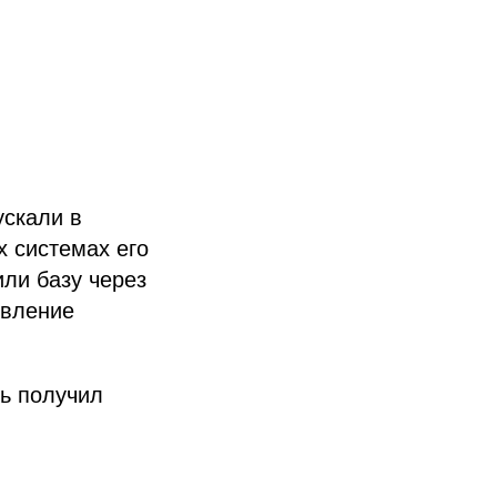
ускали в
х системах его
или базу через
овление
ь получил