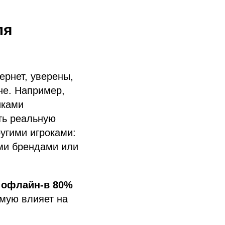
ля
ернет, уверены,
не. Например,
иками
ть реальную
ругими игроками:
ми брендами или
т офлайн-в 80%
мую влияет на