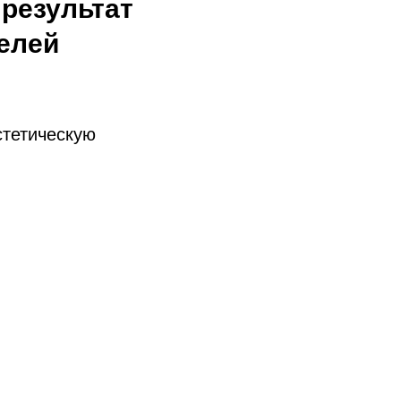
 результат
телей
стетическую