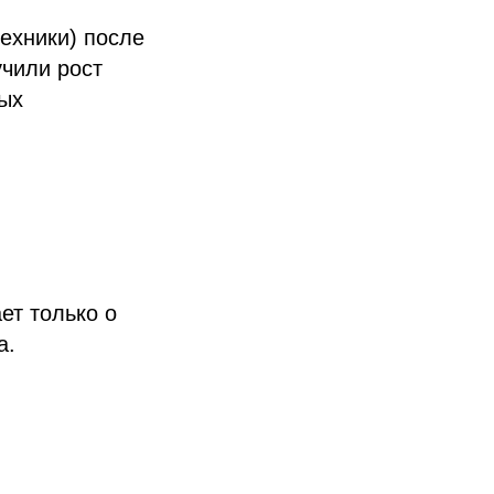
ехники) после
учили рост
бых
ет только о
а.