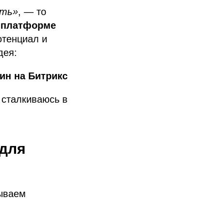
ать»
, — то
й платформе
отенциал и
дея:
ин на Битрикс
 сталкиваюсь в
 для
рываем