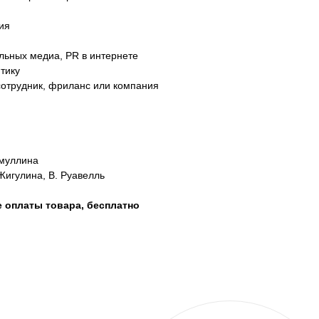
ия
льных медиа, PR в интернете
тику
сотрудник, фриланс или компания
тмуллина
Жигулина, В. Руавелль
 оплаты товара, бесплатно