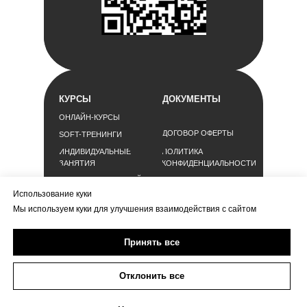
КУРСЫ
ДОКУМЕНТЫ
ОНЛАЙН-КУРСЫ
ДОГОВОР ОФЕРТЫ
SOFT-ТРЕНИНГИ
ИНДИВИДУАЛЬНЫЕ
ПОЛИТИКА
ЗАНЯТИЯ
КОНФИДЕНЦИАЛЬНОСТИ
ДЛЯ РУКОВОДИТЕЛЕЙ
СОГЛАСИЕ НА
ОБРАБОТКУ
Использование куки
ДЛЯ PR-СЛУЖБ
ПЕРСОНАЛЬНЫХ
Мы используем куки для улучшения взаимодействия с сайтом
ДАННЫХ
РЕКВИЗИТЫ
Принять все
ИП ШУКАЛОВА ЕКАТЕРИНА ВЯЧЕСЛАВОВНА
ИНН 366300584805
Отклонить все
Г. МОСКВА, УЛ. ШИПИЛОВСКАЯ 17 К 2, КВ 59
KATE@SHUKALOVA.RU