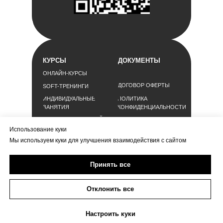
КУРСЫ
ДОКУМЕНТЫ
ОНЛАЙН-КУРСЫ
ДОГОВОР ОФЕРТЫ
SOFT-ТРЕНИНГИ
ИНДИВИДУАЛЬНЫЕ
ПОЛИТИКА
ЗАНЯТИЯ
КОНФИДЕНЦИАЛЬНОСТИ
ДЛЯ РУКОВОДИТЕЛЕЙ
СОГЛАСИЕ НА
ОБРАБОТКУ
Использование куки
ДЛЯ PR-СЛУЖБ
ПЕРСОНАЛЬНЫХ
Мы используем куки для улучшения взаимодействия с сайтом
ДАННЫХ
РЕКВИЗИТЫ
Принять все
ИП ШУКАЛОВА ЕКАТЕРИНА ВЯЧЕСЛАВОВНА
ИНН 366300584805
Отклонить все
Г. МОСКВА, УЛ. ШИПИЛОВСКАЯ 17 К 2, КВ 59
KATE@SHUKALOVA.RU
Настроить куки
+7 (985) 888-19-09